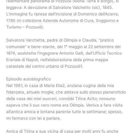
l’elementare panorama di Pozzuoli (Rione Terra e Borgo), si
leggeva: A devozione di Salvatore Valchetto (sic), 1845.
L’immagine fu ripresa dall’incisione di Domenico dell’Acerra,
1780 (in collezione Azienda Autonoma di Cura, Soggiorno e
Turismo – Pozzuoli).
Salvatore Varchetta, padre di Olimpia e Claudia, “pratico
comunale” e bene-stante, dal 1° maggio al 22 settembre del
1874, assistette l’ingegnere Antonio Galli, dell’Ufficio Tecnico
Erariale di Napoli, nell’elaborazione della prima mappa
catastale del centro urbano di Pozzuoli1.
Episodio autobiografico
Nel 1961, in casa di Maria Elia2, anziana cugina della mia
fidanzata, attuale moglie, che abitava sullo stesso pianerottolo
della casa dei miei suoceri, conobbi Titina Acìto; nessuno
sapeva che il suo vero nome era Olimpia. Veniva a fare visita
all’antica amica e lontana parente tutte le settimane; spesso,
mi fermavo con lei a parlare.
Amica di Titina e sua vicina di casa per molti anni fu anche