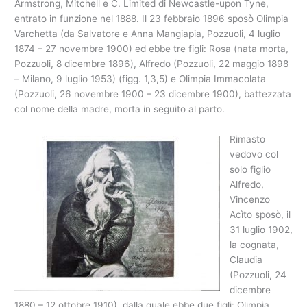
Armstrong, Mitchell e C. Limited di Newcastle-upon Tyne,
entrato in funzione nel 1888. Il 23 febbraio 1896 sposò Olimpia
Varchetta (da Salvatore e Anna Mangiapia, Pozzuoli, 4 luglio
1874 – 27 novembre 1900) ed ebbe tre figli: Rosa (nata morta,
Pozzuoli, 8 dicembre 1896), Alfredo (Pozzuoli, 22 maggio 1898
– Milano, 9 luglio 1953) (figg. 1,3,5) e Olimpia Immacolata
(Pozzuoli, 26 novembre 1900 – 23 dicembre 1900), battezzata
col nome della madre, morta in seguito al parto.
Rimasto
vedovo col
solo figlio
Alfredo,
Vincenzo
Acìto sposò, il
31 luglio 1902,
la cognata,
Claudia
(Pozzuoli, 24
dicembre
1880 – 12 ottobre 1910), dalla quale ebbe due figli: Olimpia