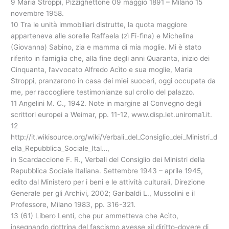
9 Maria Stroppi, Pizzighettone 09 maggio 1891 – Milano 15
novembre 1958.
10 Tra le unità immobiliari distrutte, la quota maggiore
apparteneva alle sorelle Raffaela (zì Fi-fìna) e Michelina
(Giovanna) Sabino, zia e mamma di mia moglie. Mi è stato
riferito in famiglia che, alla fine degli anni Quaranta, inizio dei
Cinquanta, l’avvocato Alfredo Acìto e sua moglie, Maria
Stroppi, pranzarono in casa dei miei suoceri, oggi occupata da
me, per raccogliere testimonianze sul crollo del palazzo.
11 Angelini M. C., 1942. Note in margine al Convegno degli
scrittori europei a Weimar, pp. 11-12, www.disp.let.uniroma1.it.
12
http://it.wikisource.org/wiki/Verbali_del_Consiglio_dei_Ministri_d
ella_Repubblica_Sociale_Ital…,
in Scardaccione F. R., Verbali del Consiglio dei Ministri della
Repubblica Sociale Italiana. Settembre 1943 – aprile 1945,
edito dal Ministero per i beni e le attività culturali, Direzione
Generale per gli Archivi, 2002; Garibaldi L., Mussolini e il
Professore, Milano 1983, pp. 316-321.
13 (61) Libero Lenti, che pur ammetteva che Acìto,
insegnando dottrina del fascismo avesse «il diritto-dovere di