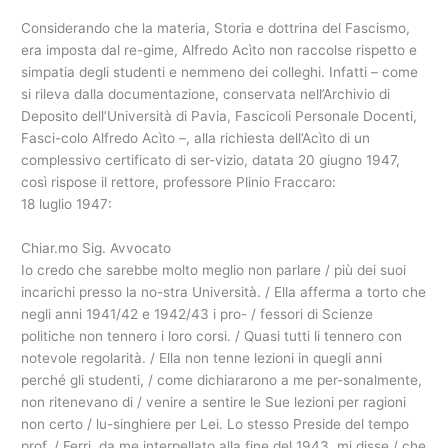
Considerando che la materia, Storia e dottrina del Fascismo,
era imposta dal re-gime, Alfredo Acìto non raccolse rispetto e
simpatia degli studenti e nemmeno dei colleghi. Infatti – come
si rileva dalla documentazione, conservata nell’Archivio di
Deposito dell’Università di Pavia, Fascicoli Personale Docenti,
Fasci-colo Alfredo Acìto –, alla richiesta dell’Acìto di un
complessivo certificato di ser-vizio, datata 20 giugno 1947,
così rispose il rettore, professore Plinio Fraccaro:
18 luglio 1947:
Chiar.mo Sig. Avvocato
Io credo che sarebbe molto meglio non parlare / più dei suoi
incarichi presso la no-stra Università. / Ella afferma a torto che
negli anni 1941/42 e 1942/43 i pro- / fessori di Scienze
politiche non tennero i loro corsi. / Quasi tutti li tennero con
notevole regolarità. / Ella non tenne lezioni in quegli anni
perché gli studenti, / come dichiararono a me per-sonalmente,
non ritenevano di / venire a sentire le Sue lezioni per ragioni
non certo / lu-singhiere per Lei. Lo stesso Preside del tempo
prof. / Ferri, da me interpellato alla fine del 1943, mi disse / che