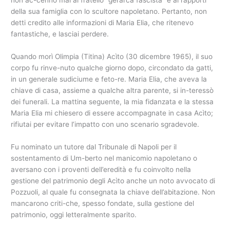
della sua famiglia con lo scultore napoletano. Pertanto, non
detti credito alle informazioni di Maria Elia, che ritenevo
fantastiche, e lasciai perdere.
Quando morì Olimpia (Titina) Acìto (30 dicembre 1965), il suo
corpo fu rinve-nuto qualche giorno dopo, circondato da gatti,
in un generale sudiciume e feto-re. Maria Elia, che aveva la
chiave di casa, assieme a qualche altra parente, si in-teressò
dei funerali. La mattina seguente, la mia fidanzata e la stessa
Maria Elia mi chiesero di essere accompagnate in casa Acìto;
rifiutai per evitare l’impatto con uno scenario sgradevole.
Fu nominato un tutore dal Tribunale di Napoli per il
sostentamento di Um-berto nel manicomio napoletano o
aversano con i proventi dell’eredità e fu coinvolto nella
gestione del patrimonio degli Acìto anche un noto avvocato di
Pozzuoli, al quale fu consegnata la chiave dell’abitazione. Non
mancarono criti-che, spesso fondate, sulla gestione del
patrimonio, oggi letteralmente sparito.