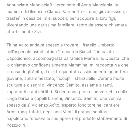
Annunziata Mangiapia3 – pronipote di Anna Mangiapia, la
mamma di Olimpia e Claudia Varchetta – , che, giovanissima, si
trasferì in casa dei miei suoceri, per accudire ai loro figli,
diventando una carissima familiare, tanto da essere chiamata
affa-bilmente Zizì.
Titina Acìto andava spesso a trovare il fratello Umberto
nell’ospedale psi-chiatrico “Leonardo Bianchi”, in calata
Capodichino, accompagnata dall’amica Maria Elia. Questa, che
io chiamavo confidenzialmente Mammina, mi racconta-va che
in casa degli Acìto, da lei frequentata assiduamente quand’era
giovane, sull’ammezzato, ’ncopp’ ’i stanzulélle, c’erano molte
sculture e disegni di Vincenzo Gemito, assieme a tanti,
importanti e antichi libri. Si ricordava pure di un vec-chio dalla
lunga barba e capelli bianchi, Vincenzo Gemito, che veniva
spesso da zì Viciénzo Acìto, esperto fonditore nel cantiere
Armstrong. Infatti, negli anni Venti, il grande scultore
napoletano fondeva le sue opere nel predetto stabili-mento di
Pozzuoli4.