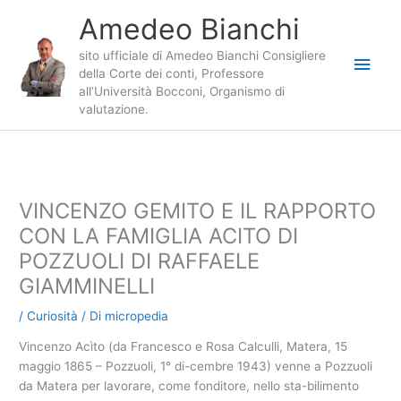
Vai
Amedeo Bianchi
al
contenuto
sito ufficiale di Amedeo Bianchi Consigliere
Men
della Corte dei conti, Professore
all’Università Bocconi, Organismo di
princ
valutazione.
VINCENZO GEMITO E IL RAPPORTO
CON LA FAMIGLIA ACITO DI
POZZUOLI DI RAFFAELE
GIAMMINELLI
/
Curiosità
/ Di
micropedia
Vincenzo Acìto (da Francesco e Rosa Calculli, Matera, 15
maggio 1865 – Pozzuoli, 1° di-cembre 1943) venne a Pozzuoli
da Matera per lavorare, come fonditore, nello sta-bilimento