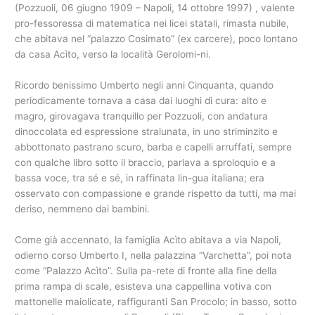
(Pozzuoli, 06 giugno 1909 – Napoli, 14 ottobre 1997) , valente
pro-fessoressa di matematica nei licei statali, rimasta nubile,
che abitava nel “palazzo Cosimato” (ex carcere), poco lontano
da casa Acìto, verso la località Gerolomi-ni.
Ricordo benissimo Umberto negli anni Cinquanta, quando
periodicamente tornava a casa dai luoghi di cura: alto e
magro, girovagava tranquillo per Pozzuoli, con andatura
dinoccolata ed espressione stralunata, in uno striminzito e
abbottonato pastrano scuro, barba e capelli arruffati, sempre
con qualche libro sotto il braccio, parlava a sproloquio e a
bassa voce, tra sé e sé, in raffinata lin-gua italiana; era
osservato con compassione e grande rispetto da tutti, ma mai
deriso, nemmeno dai bambini.
Come già accennato, la famiglia Acìto abitava a via Napoli,
odierno corso Umberto I, nella palazzina “Varchetta”, poi nota
come “Palazzo Acìto”. Sulla pa-rete di fronte alla fine della
prima rampa di scale, esisteva una cappellina votiva con
mattonelle maiolicate, raffiguranti San Procolo; in basso, sotto