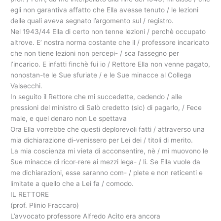
egli non garantiva affatto che Ella avesse tenuto / le lezioni
delle quali aveva segnato l’argomento sul / registro.
Nel 1943/44 Ella di certo non tenne lezioni / perchè occupato
altrove. E’ nostra norma costante che il / professore incaricato
che non tiene lezioni non percepi- / sca l’assegno per
l’incarico. E infatti finchè fui io / Rettore Ella non venne pagato,
nonostan-te le Sue sfuriate / e le Sue minacce al Collega
Valsecchi.
In seguito il Rettore che mi succedette, cedendo / alle
pressioni del ministro di Salò credetto (sic) di pagarlo, / Fece
male, e quel denaro non Le spettava
Ora Ella vorrebbe che questi deplorevoli fatti / attraverso una
mia dichiarazione di-venissero per Lei dei / titoli di merito.
La mia coscienza mi vieta di acconsentire, nè / mi muovono le
Sue minacce di ricor-rere ai mezzi lega- / li. Se Ella vuole da
me dichiarazioni, esse saranno com- / plete e non reticenti e
limitate a quello che a Lei fa / comodo.
IL RETTORE
(prof. Plinio Fraccaro)
L’avvocato professore Alfredo Acìto era ancora