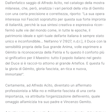
Dall’enfatico saggio di Alfredo Acìto, nel catalogo della mostra
milanese, che, però, analizza i vari periodi della vita di Gemito
con una certa precisione e correttezza, riporto: “La sua opera
interessa noi Fascisti sopratutto per questa sua forte impronta
di italianità, perchè la sua sintesi creativa e espressiva ricon-
fermò sulle vie del mondo come, in tutte le epoche, il
patrimonio ideale e spiri-tuale dell’arte italiana è sempre stato
unico e inconfondibile… Nell’anno V [1927, n.d.r.], il Duce con la
sensibilità propria della Sua grande Anima, volle esprimere a
Gémito la riconoscenza della Patria e fu questo il conforto più
si-gnificativo per il Maestro: tutto il popolo italiano nel gesto
del Duce si è raccol-to attorno al grande Artefice. E questa fu
la gloria di Gémito, gloria fascista, an-tica e nuova,
immortale!”.
Certamente, ad Alfredo Acìto, diventato un affermato
professionista a Mila-no e militante fascista di una certa
importanza, va attribuita l’organizzazione dell’evento, quale
omaggio all’amicizia tra suo padre e Vincenzo Gemito.