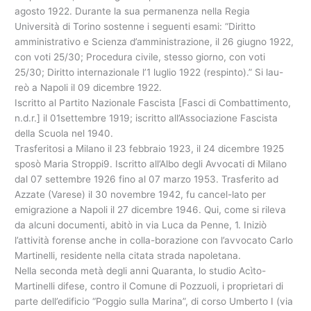
agosto 1922. Durante la sua permanenza nella Regia
Università di Torino sostenne i seguenti esami: “Diritto
amministrativo e Scienza d’amministrazione, il 26 giugno 1922,
con voti 25/30; Procedura civile, stesso giorno, con voti
25/30; Diritto internazionale l’1 luglio 1922 (respinto).” Si lau-
reò a Napoli il 09 dicembre 1922.
Iscritto al Partito Nazionale Fascista [Fasci di Combattimento,
n.d.r.] il 01settembre 1919; iscritto all’Associazione Fascista
della Scuola nel 1940.
Trasferitosi a Milano il 23 febbraio 1923, il 24 dicembre 1925
sposò Maria Stroppi9. Iscritto all’Albo degli Avvocati di Milano
dal 07 settembre 1926 fino al 07 marzo 1953. Trasferito ad
Azzate (Varese) il 30 novembre 1942, fu cancel-lato per
emigrazione a Napoli il 27 dicembre 1946. Qui, come si rileva
da alcuni documenti, abitò in via Luca da Penne, 1. Iniziò
l’attività forense anche in colla-borazione con l’avvocato Carlo
Martinelli, residente nella citata strada napoletana.
Nella seconda metà degli anni Quaranta, lo studio Acìto-
Martinelli difese, contro il Comune di Pozzuoli, i proprietari di
parte dell’edificio “Poggio sulla Marina”, di corso Umberto I (via