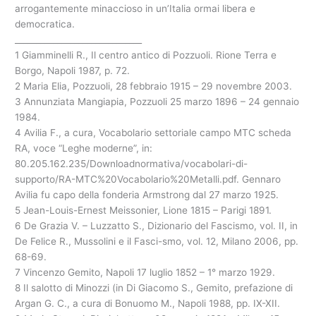
arrogantemente minaccioso in un’Italia ormai libera e
democratica.
______________________________
1 Giamminelli R., Il centro antico di Pozzuoli. Rione Terra e
Borgo, Napoli 1987, p. 72.
2 Maria Elia, Pozzuoli, 28 febbraio 1915 – 29 novembre 2003.
3 Annunziata Mangiapia, Pozzuoli 25 marzo 1896 – 24 gennaio
1984.
4 Avilia F., a cura, Vocabolario settoriale campo MTC scheda
RA, voce “Leghe moderne”, in:
80.205.162.235/Downloadnormativa/vocabolari-di-
supporto/RA-MTC%20Vocabolario%20Metalli.pdf. Gennaro
Avilia fu capo della fonderia Armstrong dal 27 marzo 1925.
5 Jean-Louis-Ernest Meissonier, Lione 1815 – Parigi 1891.
6 De Grazia V. – Luzzatto S., Dizionario del Fascismo, vol. II, in
De Felice R., Mussolini e il Fasci-smo, vol. 12, Milano 2006, pp.
68-69.
7 Vincenzo Gemito, Napoli 17 luglio 1852 – 1° marzo 1929.
8 Il salotto di Minozzi (in Di Giacomo S., Gemito, prefazione di
Argan G. C., a cura di Bonuomo M., Napoli 1988, pp. IX-XII.