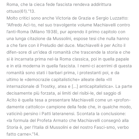
Roma, che la cieca fede fascista rendeva addirittura
ottuso(61).”13.
Molto critici sono anche Victoria de Grazia e Sergio Luzzatto:
“Alfredo Acì-to, nel suo travolgente volume Machiavelli contro
l’anti-Roma (Milano 1938), pur aprendo il primo capitolo con
una lunga citazione da Mussolini, espose tesi che nulla hanno
a che fare con il Preludio del duce. Machiavelli è per Acìto il
difen-sore di un’idea di romanità che trascende la storia e che
si è incarnata prima nel-la Roma classica, poi in quella papale
e in età moderna in quella fascista. I nemi-ci acerrimi di questa
romanità sono stati i barbari prima, i protestanti poi, e da
ultimo le «democrazie capitalistiche» alleate della «III
internazionale di Trostky, atea e […] anticapitalistica». La parte
decisamente più forzata, ai limiti del risibi-le, del saggio di
Acìto è quella tesa a presentare Machiavelli come un «profon-
damente cattolico» campione della fede che, in qualche modo,
vaticinò persino i Patti lateranensi. Scontata la conclusione:
«la formula del Profeta Armato che Machiavelli consegnò alla
Storia è, per l’Italia di Mussolini e del nostro Fasci-smo, verbo
fatto carne».”14.