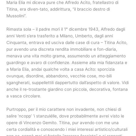
Maria Elia mi diceva pure che Alfredo Acìto, fratellastro di
Titina, era diven-tato, addirittura, “il braccio destro di
Mussolini”.
Rimasta sola – il padre morì il 1° dicembre 1943, Alfredo dagli
anni Venti s’era trasferito a Milano, Umberto, dagli anni
Cinquanta, entrava ed usciva dalle case di cura – Titina Acìto,
pur avendo una discreta rendita immobiliare e fon-diaria,
menava una vita molto grama, assumendo un atteggiamento
guardingo e avaro di confidenze. Assieme alla mia fidanzata e
a Maria Elia, andai qualche volta a casa Acìto: sporcizia
ovunque, disordine, abbandono, vecchie cose, mo-bili
sgangherati, suppellettili dappertutto dall’aspetto di valore. Vidi
anche il re-trostante giardino con piccola, decorativa, fontana
a vasca circolare.
Purtroppo, per il mio carattere non invadente, non chiesi di
salire ’ncopp’ ’i stanzulélle, dove probabilmente avrei visto le
opere di Vincenzo Gemito. Titina, pur avendo con me una
certa cordialità e conoscendo i miei interessi artistico/culturali
non ac-cennò mai al fratello “gerarca fascista” e ai rapporti