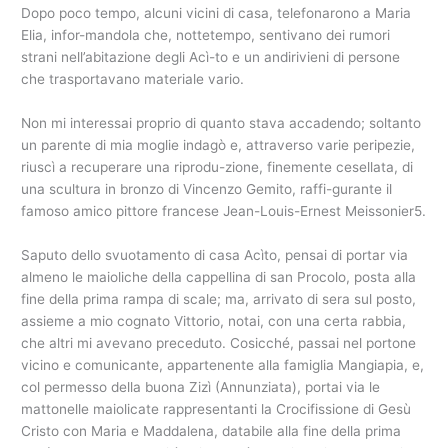
Dopo poco tempo, alcuni vicini di casa, telefonarono a Maria
Elia, infor-mandola che, nottetempo, sentivano dei rumori
strani nell’abitazione degli Acì-to e un andirivieni di persone
che trasportavano materiale vario.
Non mi interessai proprio di quanto stava accadendo; soltanto
un parente di mia moglie indagò e, attraverso varie peripezie,
riuscì a recuperare una riprodu-zione, finemente cesellata, di
una scultura in bronzo di Vincenzo Gemito, raffi-gurante il
famoso amico pittore francese Jean-Louis-Ernest Meissonier5.
Saputo dello svuotamento di casa Acìto, pensai di portar via
almeno le maioliche della cappellina di san Procolo, posta alla
fine della prima rampa di scale; ma, arrivato di sera sul posto,
assieme a mio cognato Vittorio, notai, con una certa rabbia,
che altri mi avevano preceduto. Cosicché, passai nel portone
vicino e comunicante, appartenente alla famiglia Mangiapia, e,
col permesso della buona Zizì (Annunziata), portai via le
mattonelle maiolicate rappresentanti la Crocifissione di Gesù
Cristo con Maria e Maddalena, databile alla fine della prima