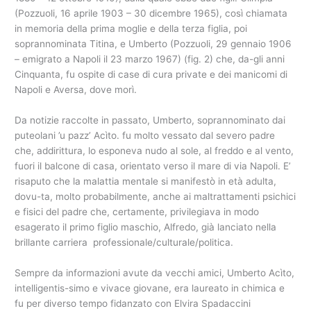
(Pozzuoli, 16 aprile 1903 – 30 dicembre 1965), così chiamata
in memoria della prima moglie e della terza figlia, poi
soprannominata Titina, e Umberto (Pozzuoli, 29 gennaio 1906
– emigrato a Napoli il 23 marzo 1967) (fig. 2) che, da-gli anni
Cinquanta, fu ospite di case di cura private e dei manicomi di
Napoli e Aversa, dove morì.
Da notizie raccolte in passato, Umberto, soprannominato dai
puteolani ’u pazz’ Acìto. fu molto vessato dal severo padre
che, addirittura, lo esponeva nudo al sole, al freddo e al vento,
fuori il balcone di casa, orientato verso il mare di via Napoli. E’
risaputo che la malattia mentale si manifestò in età adulta,
dovu-ta, molto probabilmente, anche ai maltrattamenti psichici
e fisici del padre che, certamente, privilegiava in modo
esagerato il primo figlio maschio, Alfredo, già lanciato nella
brillante carriera professionale/culturale/politica.
Sempre da informazioni avute da vecchi amici, Umberto Acìto,
intelligentis-simo e vivace giovane, era laureato in chimica e
fu per diverso tempo fidanzato con Elvira Spadaccini