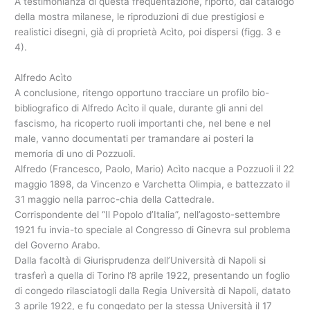
A testimonianza di questa frequentazione, riporto, dal catalogo
della mostra milanese, le riproduzioni di due prestigiosi e
realistici disegni, già di proprietà Acìto, poi dispersi (figg. 3 e
4).
Alfredo Acìto
A conclusione, ritengo opportuno tracciare un profilo bio-
bibliografico di Alfredo Acìto il quale, durante gli anni del
fascismo, ha ricoperto ruoli importanti che, nel bene e nel
male, vanno documentati per tramandare ai posteri la
memoria di uno di Pozzuoli.
Alfredo (Francesco, Paolo, Mario) Acìto nacque a Pozzuoli il 22
maggio 1898, da Vincenzo e Varchetta Olimpia, e battezzato il
31 maggio nella parroc-chia della Cattedrale.
Corrispondente del “Il Popolo d’Italia”, nell’agosto-settembre
1921 fu invia-to speciale al Congresso di Ginevra sul problema
del Governo Arabo.
Dalla facoltà di Giurisprudenza dell’Università di Napoli si
trasferì a quella di Torino l’8 aprile 1922, presentando un foglio
di congedo rilasciatogli dalla Regia Università di Napoli, datato
3 aprile 1922, e fu congedato per la stessa Università il 17