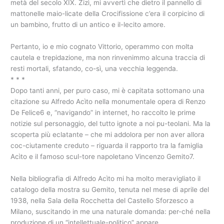
metà del secolo XIX. Zizì, mi avvertì che dietro il pannello di
mattonelle maio-licate della Crocifissione c’era il corpicino di
un bambino, frutto di un antico e il-lecito amore.
Pertanto, io e mio cognato Vittorio, operammo con molta
cautela e trepidazione, ma non rinvenimmo alcuna traccia di
resti mortali, sfatando, co-sì, una vecchia leggenda.
* * *
Dopo tanti anni, per puro caso, mi è capitata sottomano una
citazione su Alfredo Acìto nella monumentale opera di Renzo
De Felice6 e, “navigando” in internet, ho raccolto le prime
notizie sul personaggio, del tutto ignote a noi pu-teolani. Ma la
scoperta più eclatante – che mi addolora per non aver allora
coc-ciutamente creduto – riguarda il rapporto tra la famiglia
Acìto e il famoso scul-tore napoletano Vincenzo Gemito7.
Nella bibliografia di Alfredo Acìto mi ha molto meravigliato il
catalogo della mostra su Gemito, tenuta nel mese di aprile del
1938, nella Sala della Rocchetta del Castello Sforzesco a
Milano, suscitando in me una naturale domanda: per-ché nella
produzione di un “intellettuale-politico” appare,