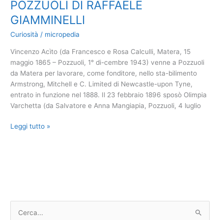
firmato
POZZUOLI DI RAFFAELE
2024
dal
GIAMMINELLI
presidente
della
Curiosità
/
micropedia
repubblica
Vincenzo Acìto (da Francesco e Rosa Calculli, Matera, 15
maggio 1865 – Pozzuoli, 1° di-cembre 1943) venne a Pozzuoli
da Matera per lavorare, come fonditore, nello sta-bilimento
Armstrong, Mitchell e C. Limited di Newcastle-upon Tyne,
entrato in funzione nel 1888. Il 23 febbraio 1896 sposò Olimpia
Varchetta (da Salvatore e Anna Mangiapia, Pozzuoli, 4 luglio
VINCENZO
Leggi tutto »
GEMITO
E
IL
RAPPORTO
CON
LA
FAMIGLIA
C
ACITO
e