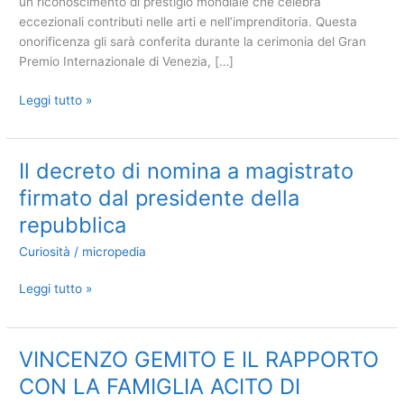
un riconoscimento di prestigio mondiale che celebra
eccezionali contributi nelle arti e nell’imprenditoria. Questa
onorificenza gli sarà conferita durante la cerimonia del Gran
Premio Internazionale di Venezia, […]
Amedeo
Leggi tutto »
Bianchi
Riceverà
il
Il decreto di nomina a magistrato
Prestigioso
firmato dal presidente della
Leone
d’Oro
repubblica
per
Curiosità
/
micropedia
Meriti
Professionali
Il
Leggi tutto »
al
decreto
Gran
di
Premio
nomina
VINCENZO GEMITO E IL RAPPORTO
Internazionale
a
di
CON LA FAMIGLIA ACITO DI
magistrato
Venezia