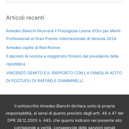
DI
r
POZZUOLI
DI
c
Articoli recenti
RAFFAELE
a
GIAMMINELLI
Amedeo Bianchi Riceverà il Prestigioso Leone d’Oro per Meriti
:
Professionali al Gran Premio Internazionale di Venezia 2024
Amedeo ospite di Red Ronnie
Il decreto di nomina a magistrato firmato dal presidente della
repubblica
VINCENZO GEMITO E IL RAPPORTO CON LA FAMIGLIA ACITO
DI POZZUOLI DI RAFFAELE GIAMMINELLI
Il sottoscritto Amedeo Bianchi dichiara sotto la propria
responsabilità, ai sensi di quanto previsto dagli artt. 46 e 47 del
DPR 28.12.2000 n. 445, che quanto indicato nel presente sito
corrisponde a verità, consapevole delle sanzioni penali